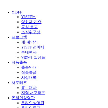
YISFF
YISFF는
영화제 개요
공식 로고
조직위구성
프로그램
개·폐막식
YISFF 전야제
부대행사
영화제 일정표
작품출품
출품안내
작품출품
시상내역
서포터즈
홍보대사
지역 서포터즈
온라인상영관
온라인상영관
온라인투표