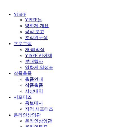
YISFF
YISFF는
영화제 개요
공식 로고
조직위구성
프로그램
개·폐막식
YISFF 전야제
부대행사
영화제 일정표
작품출품
출품안내
작품출품
시상내역
서포터즈
홍보대사
지역 서포터즈
온라인상영관
온라인상영관
온라인투표