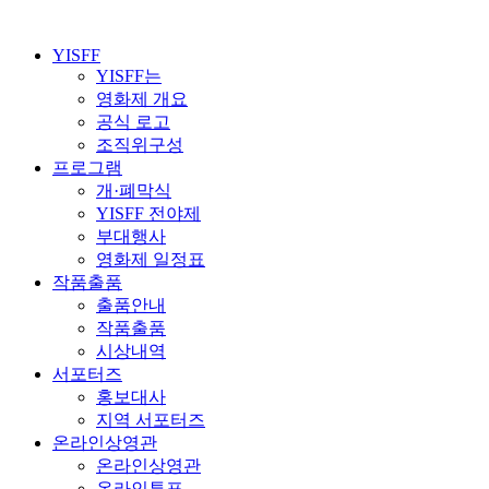
YISFF
YISFF는
영화제 개요
공식 로고
조직위구성
프로그램
개·폐막식
YISFF 전야제
부대행사
영화제 일정표
작품출품
출품안내
작품출품
시상내역
서포터즈
홍보대사
지역 서포터즈
온라인상영관
온라인상영관
온라인투표