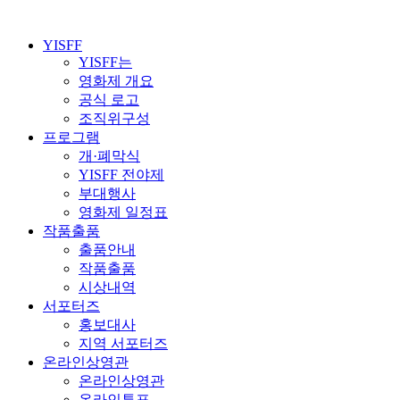
YISFF
YISFF는
영화제 개요
공식 로고
조직위구성
프로그램
개·폐막식
YISFF 전야제
부대행사
영화제 일정표
작품출품
출품안내
작품출품
시상내역
서포터즈
홍보대사
지역 서포터즈
온라인상영관
온라인상영관
온라인투표