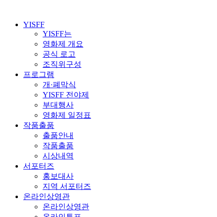
YISFF
YISFF는
영화제 개요
공식 로고
조직위구성
프로그램
개·폐막식
YISFF 전야제
부대행사
영화제 일정표
작품출품
출품안내
작품출품
시상내역
서포터즈
홍보대사
지역 서포터즈
온라인상영관
온라인상영관
온라인투표