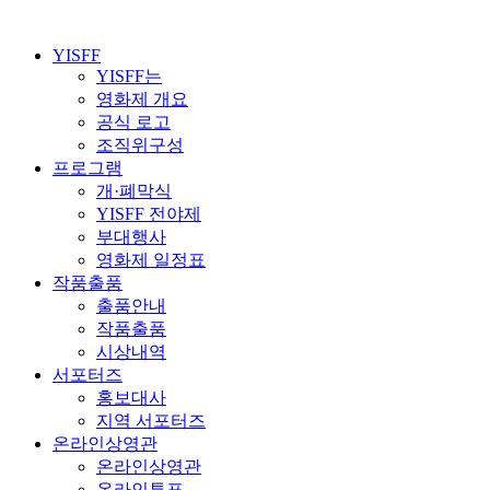
YISFF
YISFF는
영화제 개요
공식 로고
조직위구성
프로그램
개·폐막식
YISFF 전야제
부대행사
영화제 일정표
작품출품
출품안내
작품출품
시상내역
서포터즈
홍보대사
지역 서포터즈
온라인상영관
온라인상영관
온라인투표