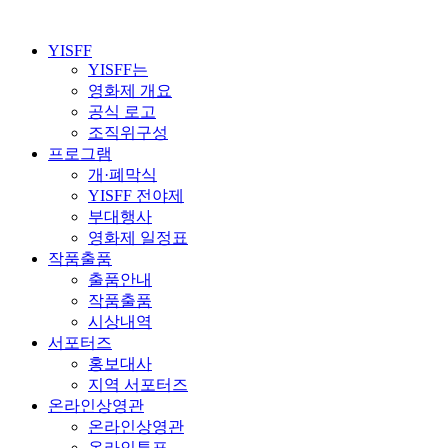
YISFF
YISFF는
영화제 개요
공식 로고
조직위구성
프로그램
개·폐막식
YISFF 전야제
부대행사
영화제 일정표
작품출품
출품안내
작품출품
시상내역
서포터즈
홍보대사
지역 서포터즈
온라인상영관
온라인상영관
온라인투표