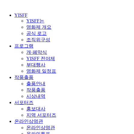
YISFF
YISFF는
영화제 개요
공식 로고
조직위구성
프로그램
개·폐막식
YISFF 전야제
부대행사
영화제 일정표
작품출품
출품안내
작품출품
시상내역
서포터즈
홍보대사
지역 서포터즈
온라인상영관
온라인상영관
온라인투표