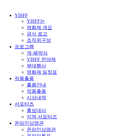
YISFF
YISFF는
영화제 개요
공식 로고
조직위구성
프로그램
개·폐막식
YISFF 전야제
부대행사
영화제 일정표
작품출품
출품안내
작품출품
시상내역
서포터즈
홍보대사
지역 서포터즈
온라인상영관
온라인상영관
온라인투표