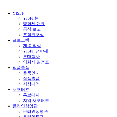
YISFF
YISFF는
영화제 개요
공식 로고
조직위구성
프로그램
개·폐막식
YISFF 전야제
부대행사
영화제 일정표
작품출품
출품안내
작품출품
시상내역
서포터즈
홍보대사
지역 서포터즈
온라인상영관
온라인상영관
온라인투표