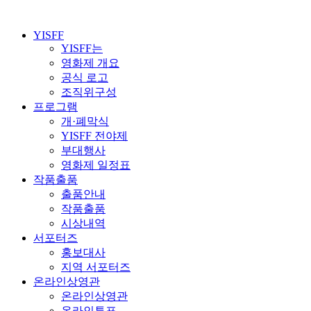
YISFF
YISFF는
영화제 개요
공식 로고
조직위구성
프로그램
개·폐막식
YISFF 전야제
부대행사
영화제 일정표
작품출품
출품안내
작품출품
시상내역
서포터즈
홍보대사
지역 서포터즈
온라인상영관
온라인상영관
온라인투표