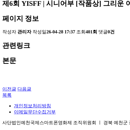
제6회 YISFF | 시니어부 [작품상] 그리운
페이지 정보
작성자
관리자
작성일
26-04-28 17:37
조회
401회
댓글
0건
관련링크
본문
이전글
다음글
목록
개인정보처리방침
이메일무단수집거부
사단법인예천국제스마트폰영화제 조직위원회 ㅣ 경북 예천군 풍양면 삼강