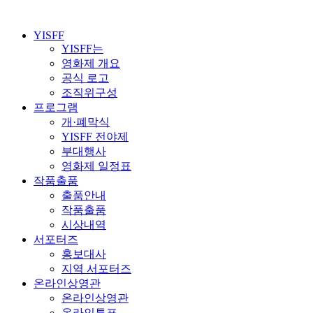
YISFF
YISFF는
영화제 개요
공식 로고
조직위구성
프로그램
개·폐막식
YISFF 전야제
부대행사
영화제 일정표
작품출품
출품안내
작품출품
시상내역
서포터즈
홍보대사
지역 서포터즈
온라인상영관
온라인상영관
온라인투표