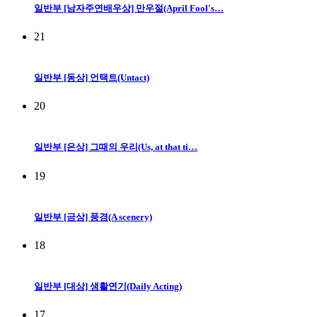
일반부 [남자주연배우상] 만우절(April Fool's…
21
일반부 [동상] 언택트(Untact)
20
일반부 [은상] 그때의 우리(Us, at that ti…
19
일반부 [금상] 풍경(A scenery)
18
일반부 [대상] 생활연기(Daily Acting)
17