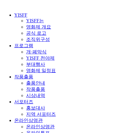
YISFF
YISFF는
영화제 개요
공식 로고
조직위구성
프로그램
개·폐막식
YISFF 전야제
부대행사
영화제 일정표
작품출품
출품안내
작품출품
시상내역
서포터즈
홍보대사
지역 서포터즈
온라인상영관
온라인상영관
온라인투표