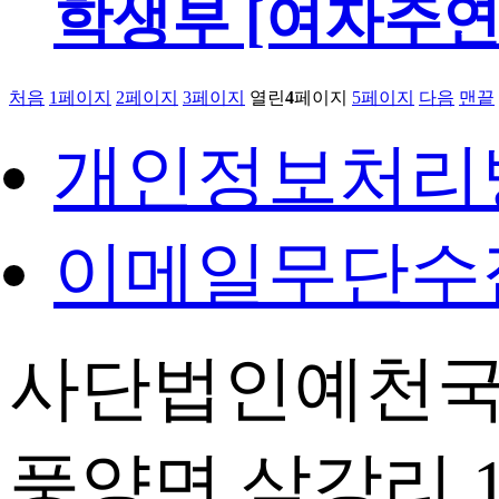
학생부 [여자주연
처음
1
페이지
2
페이지
3
페이지
열린
4
페이지
5
페이지
다음
맨끝
개인정보처리
이메일무단수
사단법인예천국
풍양면 삼강리 14