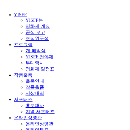
YISFF
YISFF는
영화제 개요
공식 로고
조직위구성
프로그램
개·폐막식
YISFF 전야제
부대행사
영화제 일정표
작품출품
출품안내
작품출품
시상내역
서포터즈
홍보대사
지역 서포터즈
온라인상영관
온라인상영관
온라인투표