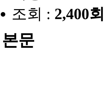
조회 :
2,400회
본문